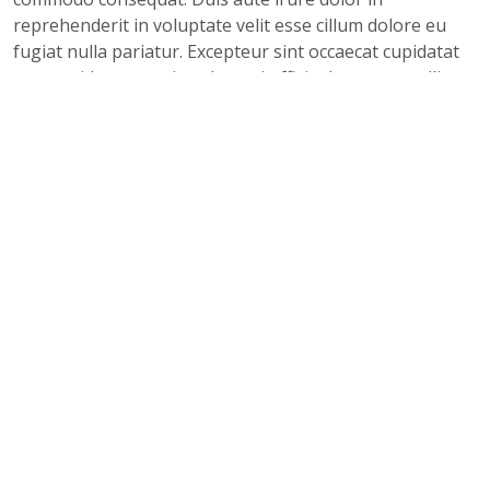
reprehenderit in voluptate velit esse cillum dolore eu
fugiat nulla pariatur. Excepteur sint occaecat cupidatat
non proident, sunt in culpa qui officia deserunt mollit
anim id est laborum.
Lorem ipsum dolor sit amet, consectetur adipiscing elit,
sed do eiusmod tempor incididunt ut labore et dolore
magna aliqua. Ut enim ad minim veniam, quis nostrud
exercitation ullamco laboris nisi ut aliquip ex ea
commodo consequat. Duis aute irure dolor in
reprehenderit in voluptate velit esse cillum dolore eu
fugiat nulla pariatur. Excepteur sint occaecat cupidatat
non proident, sunt in culpa qui officia deserunt mollit
anim id est laborum.
Lorem ipsum dolor sit amet, consectetur
adipiscing elit