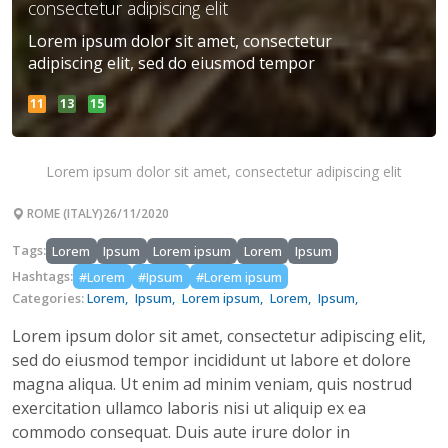
consectetur adipiscing elit
Lorem ipsum dolor sit amet, consectetur
adipiscing elit, sed do eiusmod tempor
Lorem ipsum dolor sit amet, consectetur adipiscing elit
ROME (ITALY)
26/11/2020
Tags:
Lorem
Ipsum
Lorem ipsum
Lorem
Ipsum
Hashtags:
#Lorem
#Ipsum
#Lorem ipsum
Categories:
Lorem,
Ipsum,
Lorem ipsum,
Lorem,
Ipsum,
Lorem ipsum dolor sit amet, consectetur adipiscing elit,
sed do eiusmod tempor incididunt ut labore et dolore
magna aliqua. Ut enim ad minim veniam, quis nostrud
exercitation ullamco laboris nisi ut aliquip ex ea
commodo consequat. Duis aute irure dolor in